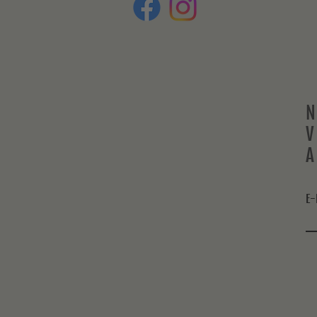
N
V
A
E-