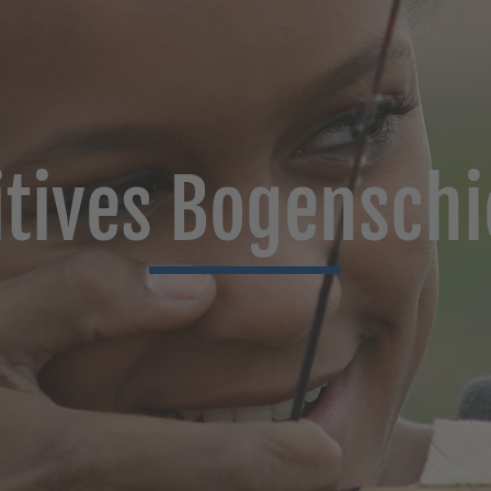
itives Bogensch
mehr