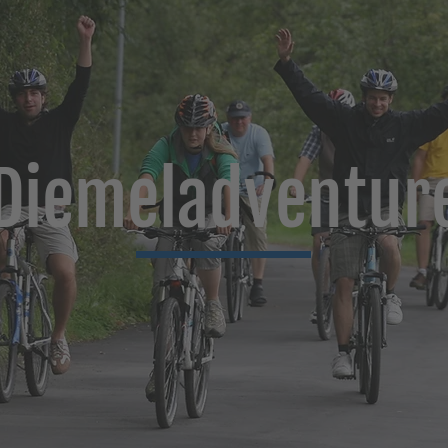
Diemeladventur
mehr