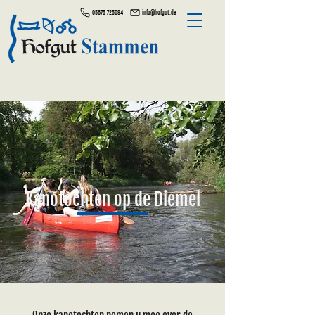
05675 725094
info@hofgut.de
Kanotochten op de Diemel