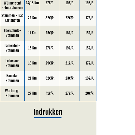
14/18 Km
27€/P.
19€/P.
15€/P.
Wülmersen/
Helmarshausen
Stammen - Bad
22 Km
32€/P.
22€/P.
17€/P.
Karlshafen
Eberschütz-
11 Km
25€/P.
18€/P.
15€/P.
Stammen
Lamerden-
15 Km
27€/P.
19€/P.
15€/P.
Stammen
Liebenau-
18 Km
29€/P.
21€/P.
17€/P.
Stammen
Haueda-
21 Km
32€/P.
23€/P.
18€/P.
Stammen
Warburg-
27 Km
41€/P.
27€/P.
20€/P.
Stammen
Indrukken