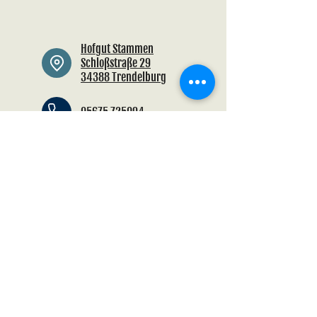
Hofgut Stammen
Schloßstraße 29
34388 Trendelburg
05675 725094
info@hofgut.de
Impressum
FAQ
Datenschutz
Kontakt
AGB