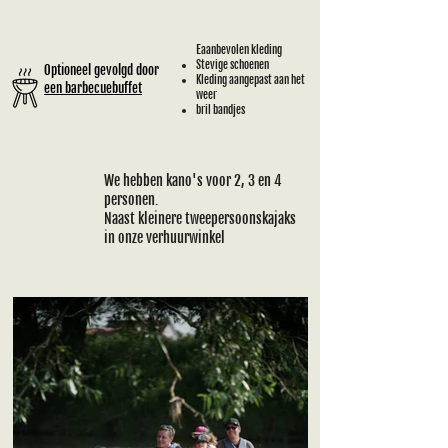
E
aanbevolen kleding
Stevige schoenen
Optioneel gevolgd door
Kleding aangepast aan het
een barbecuebuffet
weer
bril bandjes
We hebben
kano's voor 2, 3 en 4
personen.
Naast kleinere tweepersoonskajaks
in onze verhuurwinkel