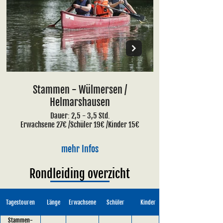
Stammen - Wülmersen /
Helmarshausen
Dauer: 2,5 - 3,5 Std.
Erwachsene 27€ /Schüler 19€ /Kinder 15€
mehr Infos
Rondleiding overzicht
Tagestouren
Länge
Erwachsene
Schüler
Kinder
Stammen-