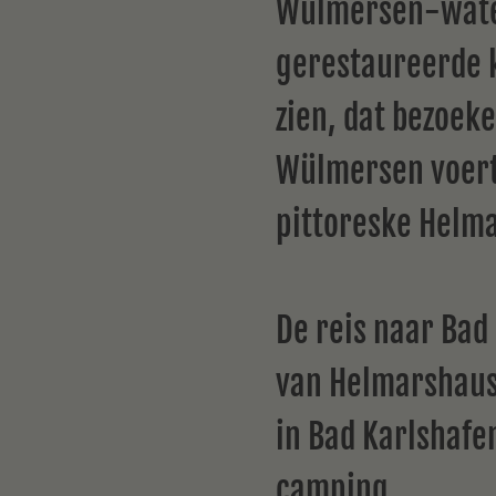
Wülmersen-waterk
gerestaureerde 
zien, dat bezoek
Wülmersen voert 
pittoreske Helm
De reis naar Bad
van Helmarshause
in Bad Karlshafe
camping.