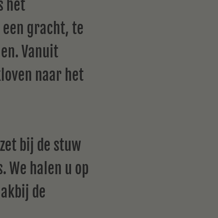
s het
een gracht, te
nen. Vanuit
kloven naar het
et bij de stuw
. We halen u op
akbij de