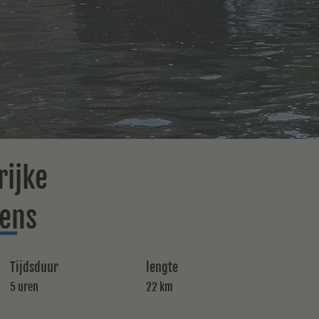
rijke
ens
Tijdsduur
lengte
5 uren
22 km