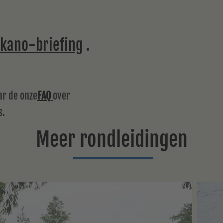
e kano-briefing
.
ar de onze
FAQ
over
s.
Meer rondleidingen