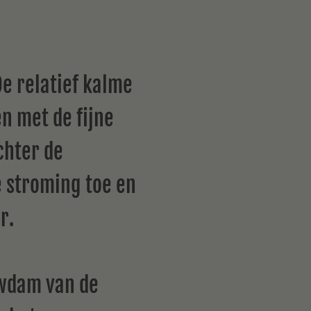
De relatief kalme
n met de fijne
chter de
 stroming toe en
r.
uwdam van de