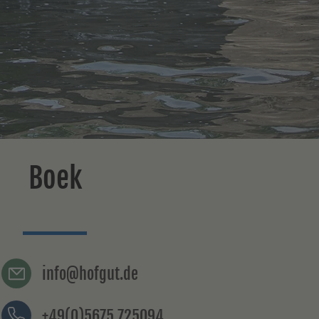
Boek
info@hofgut.de
+49(0)5675 725094