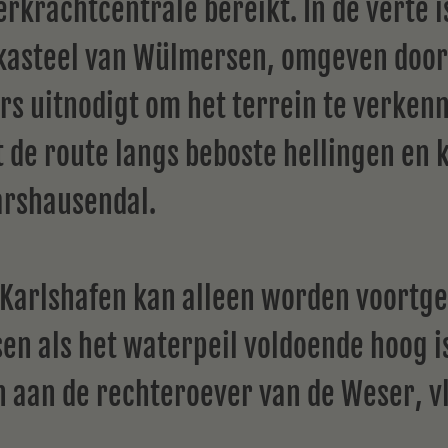
rachtcentrale bereikt. In de verte i
kasteel van Wülmersen, omgeven door 
ers uitnodigt om het terrein te verken
de route langs beboste hellingen en 
arshausendal.
 Karlshafen kan alleen worden voortgez
n als het waterpeil voldoende hoog is
n aan de rechteroever van de Weser, vl