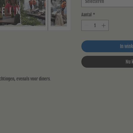
Selecteren
Aantal
*
In win
Nu 
chtingen, evenals voor diners.