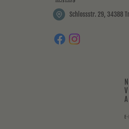
Schlossstr. 29, 34388 
N
V
A
E-