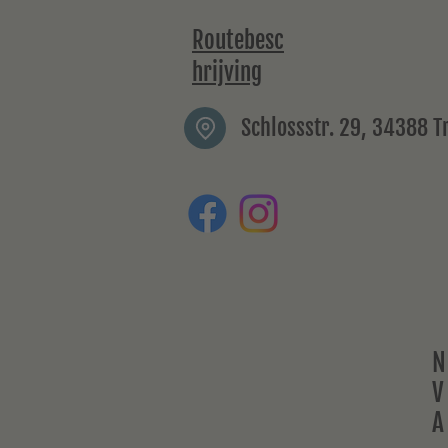
Routebesc
hrijving
Schlossstr. 29, 34388 
N
V
A